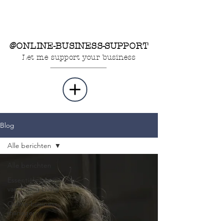
@ONLINE-BUSINESS-SUPPORT
Let me support your business
Blog
Alle berichten
Alle berichten
Essentiële oliën
van Young Living
Online-business-
manager