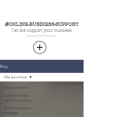
@ONLINE-BUSINESS-SUPPORT
Let me support your business
Blog
Alle berichten
Alle berichten
Essentiële oliën
van Young Living
Online-business-
manager