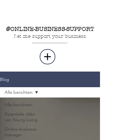
@ONLINE-BUSINESS-SUPPORT
Let me support your business
Blog
Alle berichten
Alle berichten
Essentiële oliën
van Young Living
Online-business-
manager