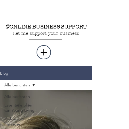
@ONLINE-BUSINESS-SUPPORT
Let me support your business
Blog
Alle berichten
Alle berichten
Essentiële oliën
van Young Living
Online-business-
manager