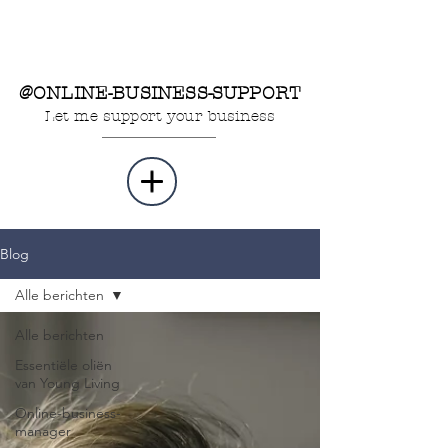
@ONLINE-BUSINESS-SUPPORT
Let me support your business
Blog
Alle berichten
Alle berichten
Essentiële oliën
van Young Living
Online-business-
manager